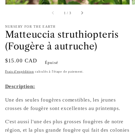
de
la
galerie
sur
1
/
3
NURSERY FOR THE EARTH
Matteuccia struthiopteris
(Fougère à autruche)
Prix
$15.00 CAD
Épuisé
habituel
Frais d'expédition
calculés à l'étape de paiement.
Description:
Une des seules fougères comestibles, les jeunes
crosses de fougère sont excellentes au printemps.
C'est aussi l'une des plus grosses fougères de notre
région, et la plus grande fougère qui fait des colonies