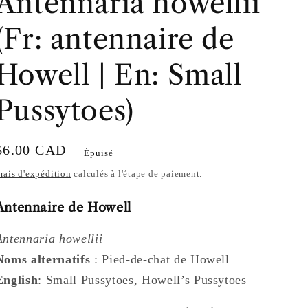
Antennaria howellii
(Fr: antennaire de
Howell | En: Small
Pussytoes)
Prix
$6.00 CAD
Épuisé
habituel
rais d'expédition
calculés à l'étape de paiement.
Antennaire de Howell
Antennaria howellii
Noms alternatifs
: Pied-de-chat de Howell
English
: Small Pussytoes, Howell’s Pussytoes