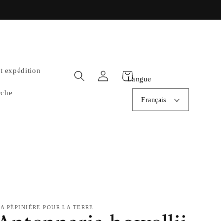
et expédition
Panier
Connexion
Langue
rche
Français
LA PÉPINIÈRE POUR LA TERRE