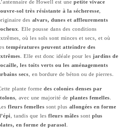
L’antennaire de Howell est une
petite vivace
couvre-sol très résistante à la sécheresse
,
originaire des
alvars, dunes et affleurements
rocheux
. Elle pousse dans des conditions
extrêmes, où les sols sont minces et secs, et où
les
températures peuvent atteindre des
extrêmes
. Elle est donc idéale pour les
jardins de
rocaille, les toits verts ou les aménagements
urbains secs
, en bordure de béton ou de pierres.
Cette plante forme
des colonies denses par
stolons
, avec une majorité de
plantes femelles
.
Les
fleurs femelles
sont plus
allongées en forme
d’épi
, tandis que les
fleurs mâles
sont
plus
plates, en forme de parasol
.