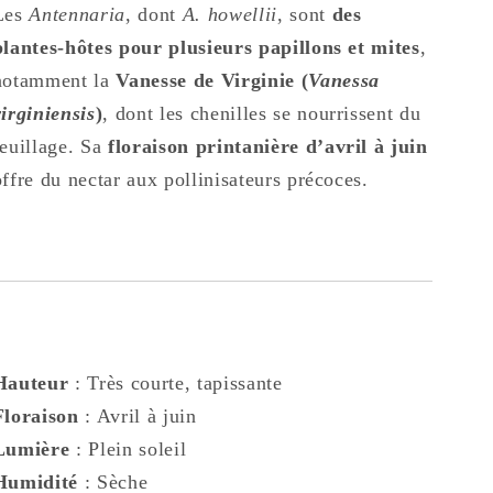
Les
Antennaria
, dont
A. howellii
, sont
des
plantes-hôtes pour plusieurs papillons et mites
,
notamment la
Vanesse de Virginie (
Vanessa
virginiensis
)
, dont les chenilles se nourrissent du
feuillage. Sa
floraison printanière d’avril à juin
offre du nectar aux pollinisateurs précoces.
Hauteur
: Très courte, tapissante
Floraison
: Avril à juin
Lumière
: Plein soleil
Humidité
: Sèche